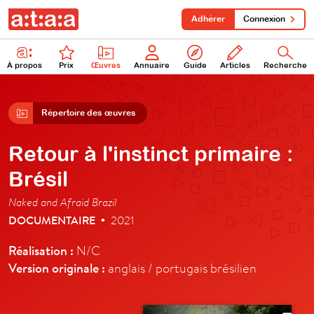
Adhérer
Connexion
À propos
Prix
Œuvres
Annuaire
Guide
Articles
Recherche
Répertoire des œuvres
Retour à l'instinct primaire :
Brésil
Naked and Afraid Brazil
DOCUMENTAIRE
2021
•
Réalisation :
N/C
Version originale :
anglais / portugais brésilien