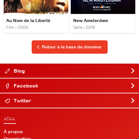
Au Nom de la Liberté
New Amsterdam
Film • 2006
Série • 2018
Retour à la base de données
Blog
Facebook
Twitter
ATAA
À propos
Organisation