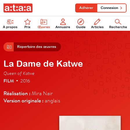
Adhérer
Connexion
À propos
Prix
Œuvres
Annuaire
Guide
Articles
Recherche
Répertoire des œuvres
La Dame de Katwe
Queen of Katwe
FILM
2016
•
Réalisation :
Mira Nair
Version originale :
anglais