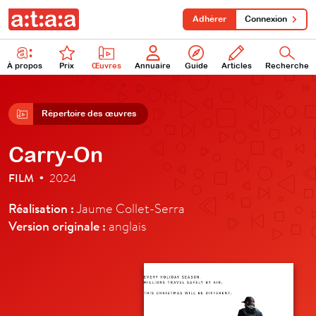
Adhérer
Connexion
À propos
Prix
Œuvres
Annuaire
Guide
Articles
Recherche
Répertoire des œuvres
Carry-On
FILM
2024
•
Réalisation :
Jaume Collet-Serra
Version originale :
anglais