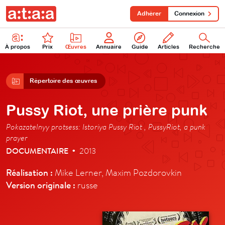
Adhérer
Connexion
À propos
Prix
Œuvres
Annuaire
Guide
Articles
Recherche
Répertoire des œuvres
Pussy Riot, une prière punk
Pokazatelnyy protsess: Istoriya Pussy Riot , PussyRiot, a punk
prayer
DOCUMENTAIRE
2013
•
Réalisation :
Mike Lerner, Maxim Pozdorovkin
Version originale :
russe