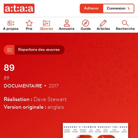
Adhérer
Connexion
À propos
Prix
Œuvres
Annuaire
Guide
Articles
Recherche
Répertoire des œuvres
89
89
DOCUMENTAIRE
2017
•
Réalisation :
Dave Stewart
Version originale :
anglais