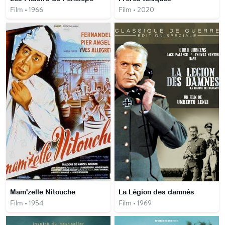
Film • 1966
Film • 2020
Mam'zelle Nitouche
La Légion des damnés
Film • 1954
Film • 1969