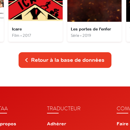
Icare
Les portes de l'enfer
Film • 2017
Série • 2019
Retour à la base de données
TAA
TRADUCTEUR
COMM
 propos
Adhérer
Faire