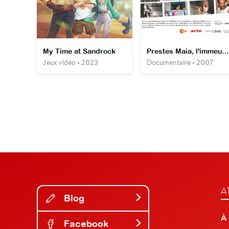
My Time at Sandrock
Prestes Maia, l'immeuble de la honte
Jeux vidéo • 2023
Documentaire • 2007
A
Blog
À
Facebook