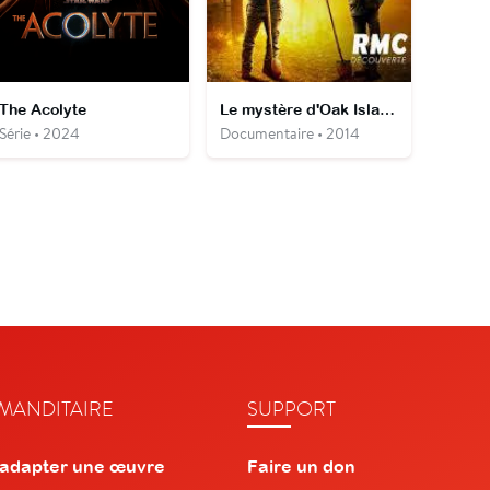
The Acolyte
Le mystère d'Oak Island
Série • 2024
Documentaire • 2014
ANDITAIRE
SUPPORT
 adapter une œuvre
Faire un don