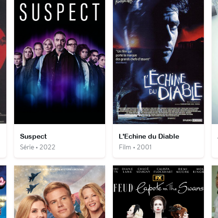
Suspect
L'Echine du Diable
Série • 2022
Film • 2001