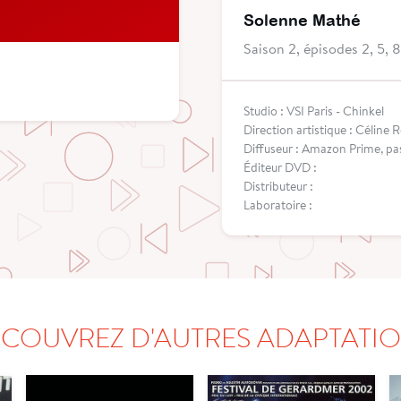
Solenne Mathé
Saison 2, épisodes 2, 5, 8
Studio : VSI Paris - Chinkel
Direction artistique : Céline 
Diffuseur : Amazon Prime, p
Éditeur DVD :
Distributeur :
Laboratoire :
COUVREZ D'AUTRES ADAPTATI