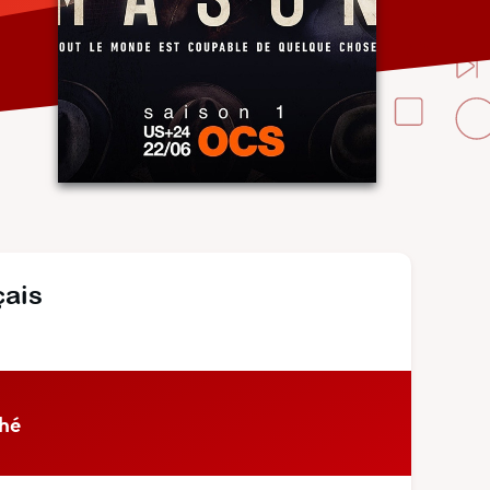
çais
hé