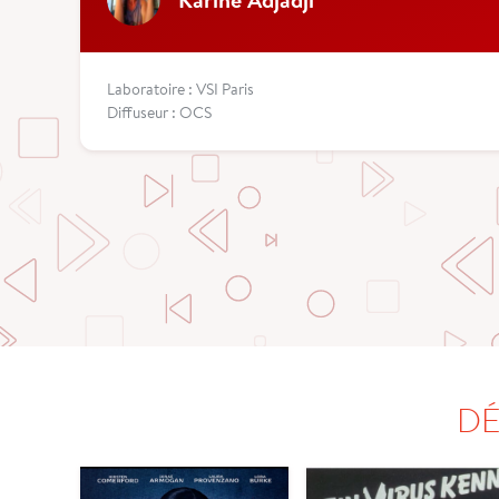
Laboratoire : VSI Paris
Diffuseur : OCS
DÉ