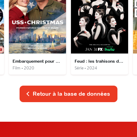
Embarquement pour Noël
Feud : les trahisons de Truman Capote
Film • 2020
Série • 2024
Retour à la base de données