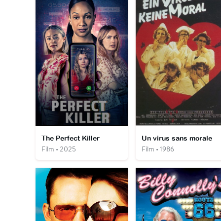
The Perfect Killer
Un virus sans morale
Film • 2025
Film • 1986