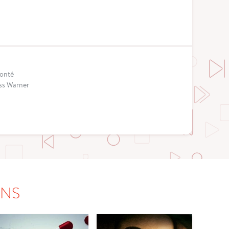
Ronté
ass Warner
ONS