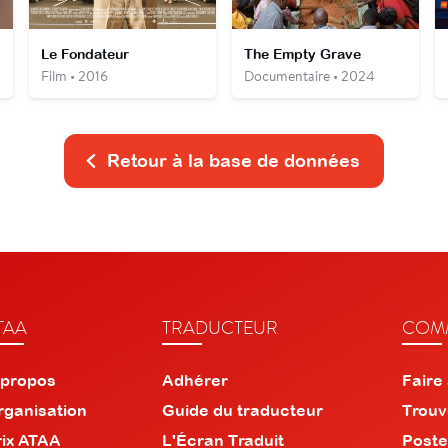
Le Fondateur
The Empty Grave
Film • 2016
Documentaire • 2024
Retour à la base de données
TAA
TRADUCTEUR
COMM
 propos
Adhérer
Faire
rganisation
Guide du traducteur
Trouv
rix ATAA
L'Écran Traduit
Poste