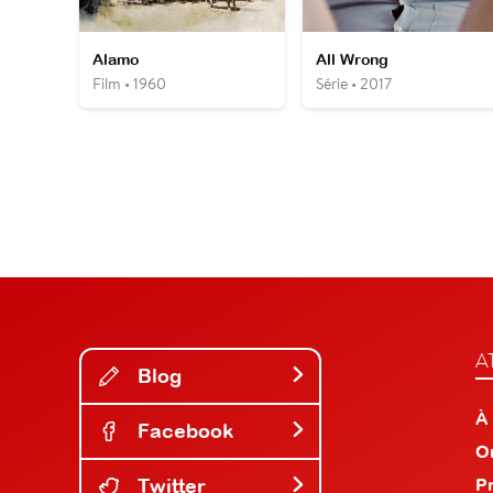
Alamo
All Wrong
Film • 1960
Série • 2017
A
Blog
À
Facebook
O
Twitter
P