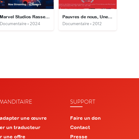
Marvel Studios Rassemblement : Le making-of de X-Men '97
Pauvres de nous, Une histoire animée de la pauvreté
Documentaire • 2024
Documentaire • 2012
ANDITAIRE
SUPPORT
 adapter une œuvre
Faire un don
er un traducteur
Contact
r une offre
Presse