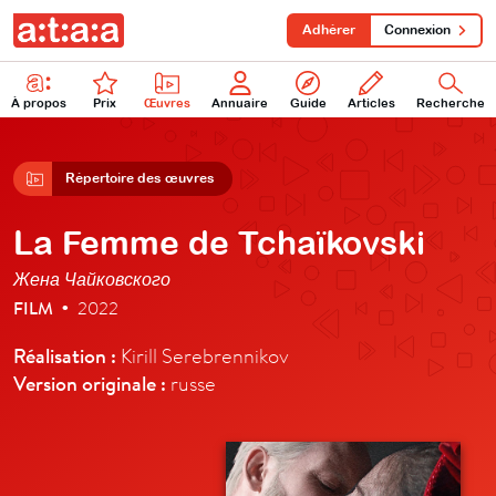
Adhérer
Connexion
À propos
Prix
Œuvres
Annuaire
Guide
Articles
Recherche
Répertoire des œuvres
La Femme de Tchaïkovski
Жена Чайковского
FILM
2022
•
Réalisation :
Kirill Serebrennikov
Version originale :
russe