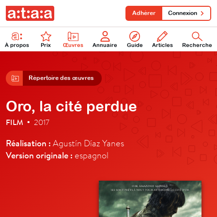
Adhérer
Connexion
À propos
Prix
Œuvres
Annuaire
Guide
Articles
Recherche
Répertoire des œuvres
Oro, la cité perdue
FILM
2017
•
Réalisation :
Agustín Díaz Yanes
Version originale :
espagnol