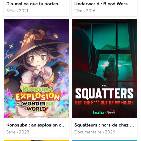
Dis-moi ce que tu portes
Underworld : Blood Wars
Série • 2021
Film • 2016
Konosuba : an explosion on this wonderful world
Squatteurs : hors de chez moi
Série • 2023
Documentaire • 2026