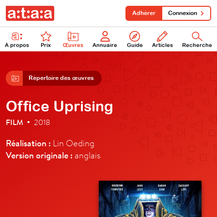
Adhérer
Connexion
À propos
Prix
Œuvres
Annuaire
Guide
Articles
Recherche
Répertoire des œuvres
Office Uprising
FILM
2018
•
Réalisation :
Lin Oeding
Version originale :
anglais