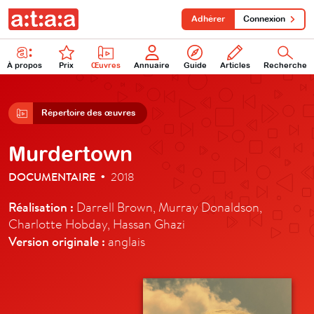
Adhérer
Connexion
À propos
Prix
Œuvres
Annuaire
Guide
Articles
Recherche
Répertoire des œuvres
Murdertown
DOCUMENTAIRE
2018
•
Réalisation :
Darrell Brown, Murray Donaldson,
Charlotte Hobday, Hassan Ghazi
Version originale :
anglais