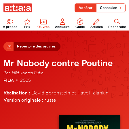
Adhérer
Connexion
À propos
Prix
Œuvres
Annuaire
Guide
Articles
Recherche
Répertoire des œuvres
Mr Nobody contre Poutine
Pan Nikt kontra Putin
FILM
2025
•
Réalisation :
David Borenstein et Pavel Talankin
Version originale :
russe