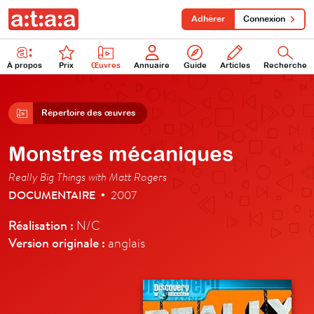
Adhérer
Connexion
À propos
Prix
Œuvres
Annuaire
Guide
Articles
Recherche
Répertoire des œuvres
Monstres mécaniques
Really Big Things with Matt Rogers
DOCUMENTAIRE
2007
•
Réalisation :
N/C
Version originale :
anglais