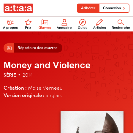
Adhérer
Connexion
À propos
Prix
Œuvres
Annuaire
Guide
Articles
Recherche
Répertoire des œuvres
Money and Violence
SÉRIE
2014
•
Création :
Moise Verneau
Version originale :
anglais