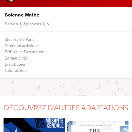
Solenne Mathé
Saison 1, épisodes 1, 5
Studio : VSI Paris
Direction artistique :
Diffuseur : Paramount+
Éditeur DVD :
Distributeur :
Laboratoire :
DÉCOUVREZ D'AUTRES ADAPTATIONS