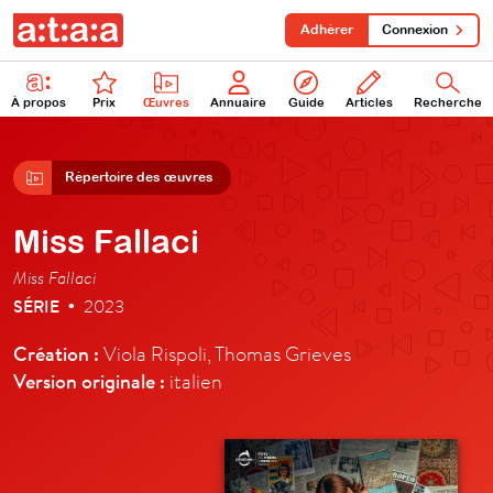
Adhérer
Connexion
À propos
Prix
Œuvres
Annuaire
Guide
Articles
Recherche
Répertoire des œuvres
Miss Fallaci
Miss Fallaci
SÉRIE
2023
•
Création :
Viola Rispoli, Thomas Grieves
Version originale :
italien