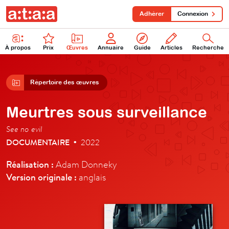
Adhérer
Connexion
À propos
Prix
Œuvres
Annuaire
Guide
Articles
Recherche
Répertoire des œuvres
Meurtres sous surveillance
See no evil
DOCUMENTAIRE
2022
•
Réalisation :
Adam Donneky
Version originale :
anglais