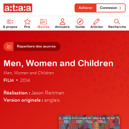
Adhérer
Connexion
À propos
Prix
Œuvres
Annuaire
Guide
Articles
Recherche
Répertoire des œuvres
Men, Women and Children
Men, Women and Children
FILM
2014
•
Réalisation :
Jason Reitman
Version originale :
anglais