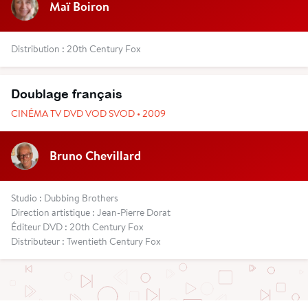
Maï Boiron
Distribution : 20th Century Fox
Doublage français
CINÉMA TV DVD VOD SVOD • 2009
Bruno Chevillard
Studio : Dubbing Brothers
Direction artistique : Jean-Pierre Dorat
Éditeur DVD : 20th Century Fox
Distributeur : Twentieth Century Fox