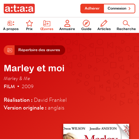
Adhérer
Connexion
À propos
Prix
Œuvres
Annuaire
Guide
Articles
Recherche
Répertoire des œuvres
Marley et moi
Marley & Me
FILM
2009
•
Réalisation :
David Frankel
Version originale :
anglais