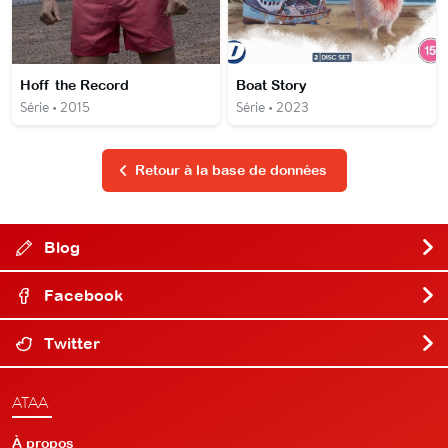
Hoff the Record
Boat Story
Série • 2015
Série • 2023
Retour à la base de données
Blog
Facebook
Twitter
ATAA
À propos