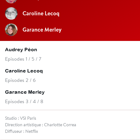
Caroline Lecoq
Garance Merley
Audrey Péon
Episodes 1 / 5 / 7
Caroline Lecoq
Episodes 2 / 6
Garance Merley
Episodes 3 / 4 / 8
Studio : VSI Paris
Direction artistique : Charlotte Correa
Diffuseur : Netflix