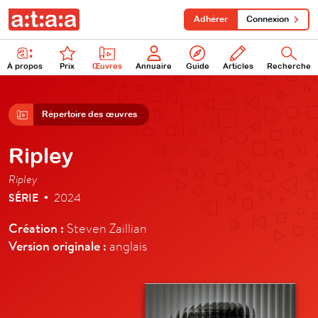
Adhérer
Connexion
À propos
Prix
Œuvres
Annuaire
Guide
Articles
Recherche
Répertoire des œuvres
Ripley
Ripley
SÉRIE
2024
•
Création :
Steven Zaillian
Version originale :
anglais