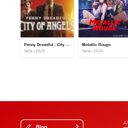
Penny Dreadful : City of Angels
Metallic Rouge
Série • 2020
Série • 2024
A
Blog