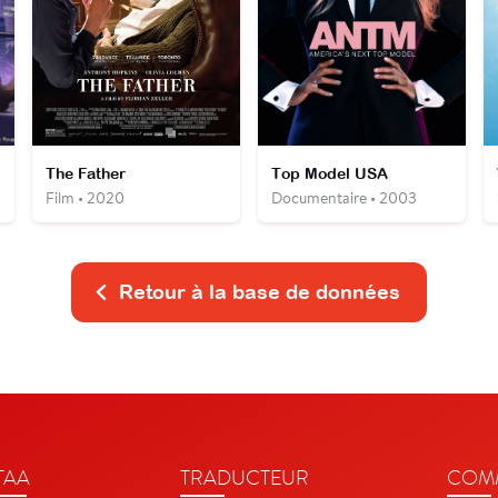
The Father
Top Model USA
Film • 2020
Documentaire • 2003
Retour à la base de données
TAA
TRADUCTEUR
COMM