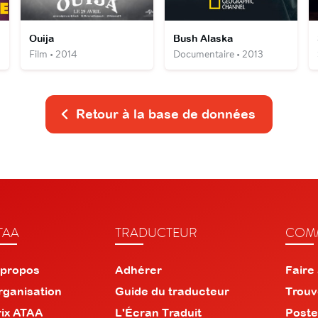
Ouija
Bush Alaska
Film • 2014
Documentaire • 2013
Retour à la base de données
TAA
TRADUCTEUR
COMM
 propos
Adhérer
Faire
rganisation
Guide du traducteur
Trouv
rix ATAA
L'Écran Traduit
Poste