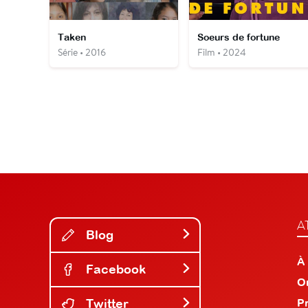
Taken
Soeurs de fortune
Série • 2016
Film • 2024
A
Blog
À
Facebook
O
Twitter
P