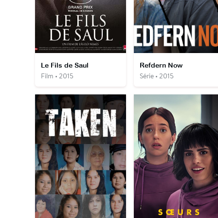
Le Fils de Saul
Refdern Now
Film • 2015
Série • 2015