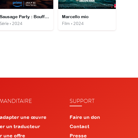
Sausage Party : Bouffland
Marcello mio
Série • 2024
Film • 2024
ANDITAIRE
SUPPORT
 adapter une œuvre
Faire un don
er un traducteur
Contact
r une offre
Presse