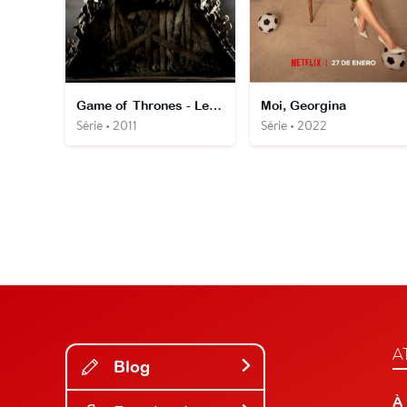
Game of Thrones - Le Trône de Fer
Moi, Georgina
Série • 2011
Série • 2022
A
Blog
À