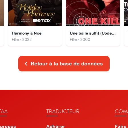
Harmony à Noël
Une balle suffit (Code d'honneur)
Film • 2022
Film • 2000
Retour à la base de données
TAA
TRADUCTEUR
COMM
 propos
Adhérer
Faire