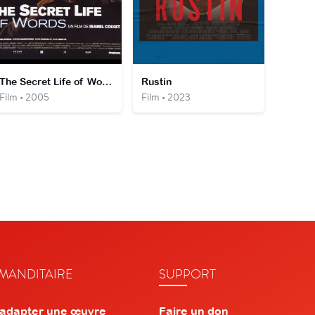
The Secret Life of Words
Rustin
Film • 2005
Film • 2023
ANDITAIRE
SUPPORT
 adapter une œuvre
Faire un don