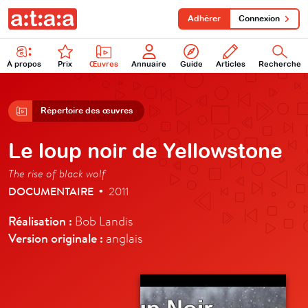
Adhérer
Connexion
À propos
Prix
Œuvres
Annuaire
Guide
Articles
Recherche
Répertoire des œuvres
Le loup noir de Yellowstone
The rise of black wolf
DOCUMENTAIRE
2011
•
Réalisation :
Bob Landis
Version originale :
anglais