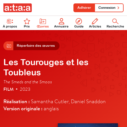
Adhérer
Connexion
À propos
Prix
Œuvres
Annuaire
Guide
Articles
Recherche
Répertoire des œuvres
Les Tourouges et les
Toubleus
The Smeds and the Smoos
FILM
2023
•
Réalisation :
Samantha Cutler, Daniel Snaddon
Version originale :
anglais