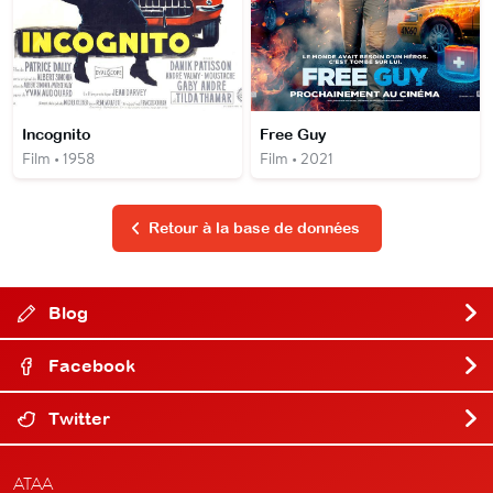
Incognito
Free Guy
Film • 1958
Film • 2021
Retour à la base de données
Blog
Facebook
Twitter
ATAA