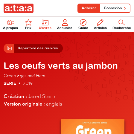
Adhérer
Connexion
À propos
Prix
Œuvres
Annuaire
Guide
Articles
Recherche
Répertoire des œuvres
Les oeufs verts au jambon
Green Eggs and Ham
SÉRIE
2019
•
Création :
Jared Stern
Version originale :
anglais