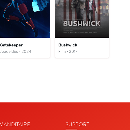
Gatekeeper
Bushwick
Jeux vidéo • 2024
Film • 2017
ANDITAIRE
SUPPORT