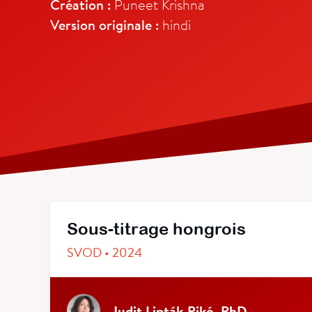
Création :
Puneet Krishna
Version originale :
hindi
Sous-titrage hongrois
SVOD • 2024
Judit Lipták-Pikó, PhD