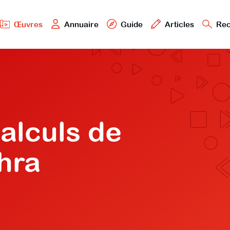
Œuvres
Annuaire
Guide
Articles
Rec
alculs de
hra