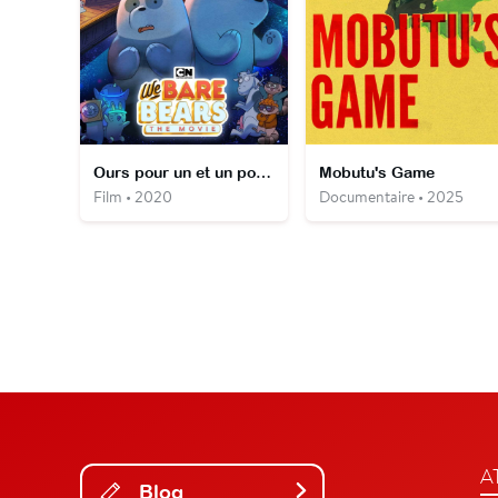
Ours pour un et un pour t'ours : le film
Mobutu's Game
Film • 2020
Documentaire • 2025
A
Blog