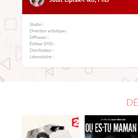
Studio :
Direction artistique :
Diffuseur :
Éditeur DVD :
Distributeur :
Laboratoire :
DÉ