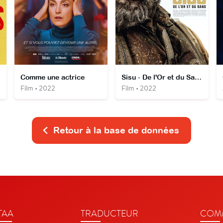
Comme une actrice
Sisu - De l'Or et du Sang
Film • 2022
Film • 2022
Retour à la base de données
TAA
TRADUCTEUR
COMM