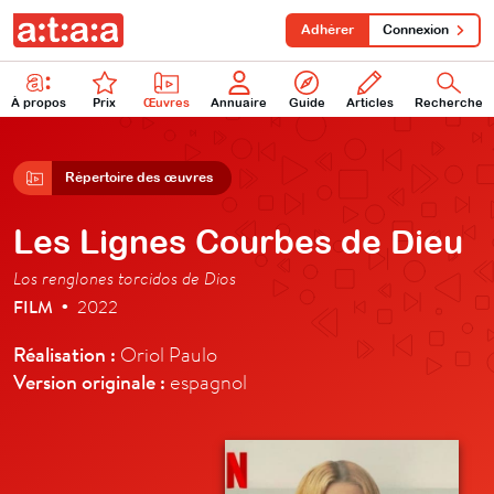
Adhérer
Connexion
À propos
Prix
Œuvres
Annuaire
Guide
Articles
Recherche
Répertoire des œuvres
Les Lignes Courbes de Dieu
Los renglones torcidos de Dios
FILM
2022
•
Réalisation :
Oriol Paulo
Version originale :
espagnol