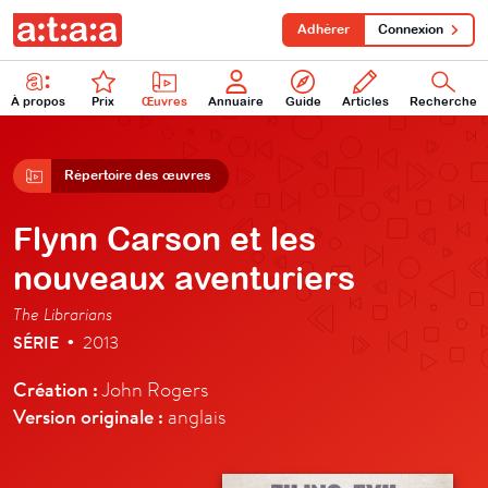
Adhérer
Connexion
À propos
Prix
Œuvres
Annuaire
Guide
Articles
Recherche
Répertoire des œuvres
Flynn Carson et les
nouveaux aventuriers
The Librarians
SÉRIE
2013
•
Création :
John Rogers
Version originale :
anglais