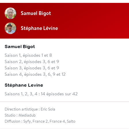
Samuel Bigot
Stéphane Lévine
Samuel Bigot
Saison 1, épisodes 1 et 8
Saison 2, épisodes 3, 6 et 9
Saison 3, épisodes 3, 6 et 9
Saison 4, épisodes 3, 6, 9 et 12
Stéphane Levine
Saisons 1, 2, 3, 4 : 14 épisodes sur 42
Direction artistique : Eric Sola
Studio : Mediadub
Diffusion : Syfy, France 2, France 4, Salto