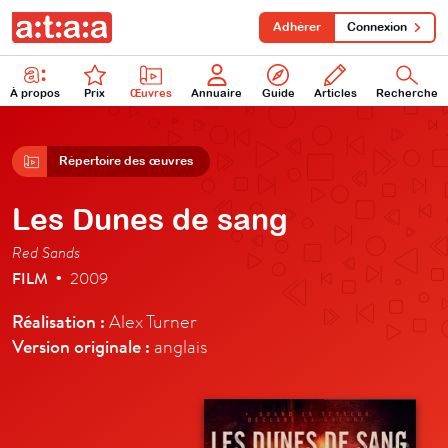
Adhérer
Connexion
À propos
Prix
Œuvres
Annuaire
Guide
Articles
Recherche
Répertoire des œuvres
Les Dunes de sang
Red Sands
FILM
2009
•
Réalisation :
Alex Turner
Version originale :
anglais