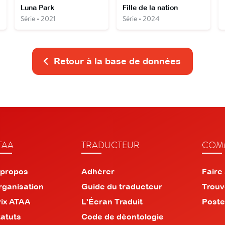
Luna Park
Fille de la nation
Série • 2021
Série • 2024
Retour à la base de données
TAA
TRADUCTEUR
COMM
 propos
Adhérer
Faire
rganisation
Guide du traducteur
Trouv
rix ATAA
L'Écran Traduit
Poste
tatuts
Code de déontologie