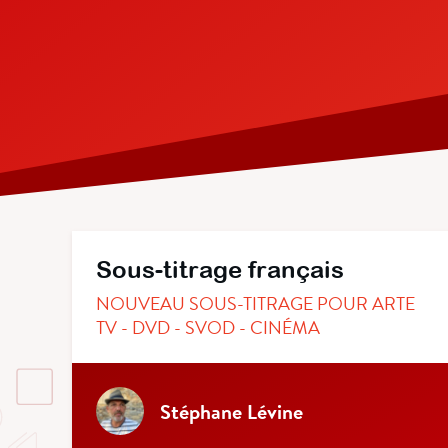
Sous-titrage français
NOUVEAU SOUS-TITRAGE POUR ARTE
TV - DVD - SVOD - CINÉMA
Stéphane Lévine