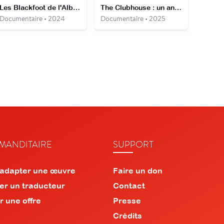
Les Blackfoot de l'Alberta - Sur la piste des peuples premiers
The Clubhouse : un an avec les Red Sox
Documentaire • 2024
Documentaire • 2025
ANDITAIRE
SUPPORT
 adapter une œuvre
Faire un don
er un traducteur
Contact
r une offre
Presse
Crédits