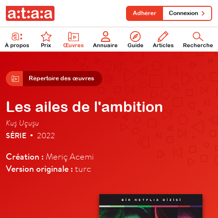
Adhérer
Connexion
À propos
Prix
Œuvres
Annuaire
Guide
Articles
Recherche
Répertoire des œuvres
Les ailes de l'ambition
Kuş Uçuşu
SÉRIE
2022
•
Création :
Meriç Acemi
Version originale :
turc