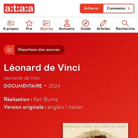
Adhérer
Connexion
À propos
Prix
Œuvres
Annuaire
Guide
Articles
Recherche
Répertoire des œuvres
Léonard de Vinci
Leonardo da Vinci
DOCUMENTAIRE
2024
•
Réalisation :
Ken Burns
Version originale :
anglais / italien