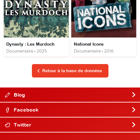
Dynasty : Les Murdoch
National Icons
Documentaire • 2025
Documentaire • 2016
Retour à la base de données
Blog
Facebook
Twitter