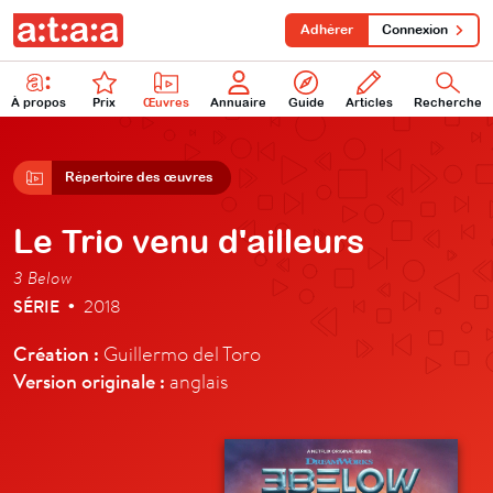
Adhérer
Connexion
À propos
Prix
Œuvres
Annuaire
Guide
Articles
Recherche
Répertoire des œuvres
Le Trio venu d'ailleurs
3 Below
SÉRIE
2018
•
Création :
Guillermo del Toro
Version originale :
anglais