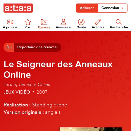
Adhérer
Connexion
À propos
Prix
Œuvres
Annuaire
Guide
Articles
Recherche
Répertoire des œuvres
Le Seigneur des Anneaux
Online
Lord of the Rings Online
JEUX VIDÉO
2007
•
Réalisation :
Standing Stone
Version originale :
anglais