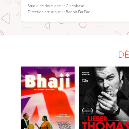
Studio de doublage : : Cinéphase
Direction artistique : : Benoît Du Pac
DÉ