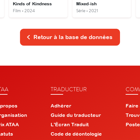
Kinds of Kindness
Mixed-ish
Film • 2024
Série • 2021
Retour à la base de données
TAA
TRADUCTEUR
COMM
 propos
Adhérer
Faire
rganisation
Guide du traducteur
Trouv
rix ATAA
L'Écran Traduit
Poste
tatuts
Code de déontologie