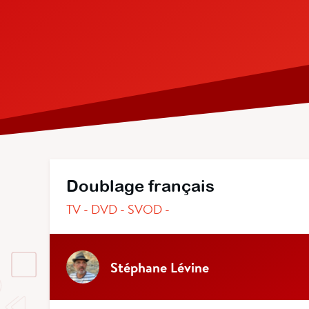
Doublage français
TV - DVD - SVOD -
Stéphane Lévine