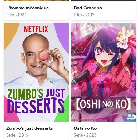
L'homme mécanique
Bad Grandpa
Film • 1921
Film • 2013
Zumbo's just desserts
Oshi no Ko
Série • 2016
Série • 2023