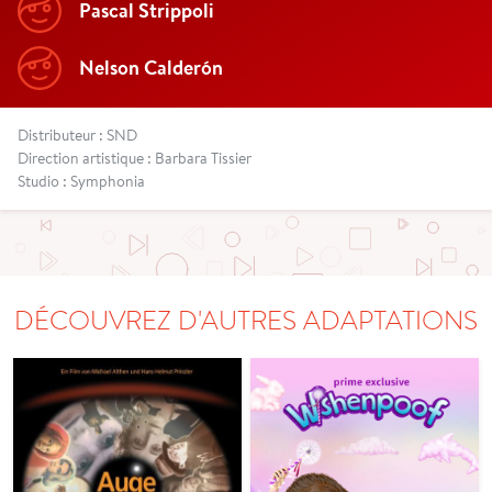
Pascal Strippoli
Nelson Calderón
Distributeur : SND
Direction artistique : Barbara Tissier
Studio : Symphonia
DÉCOUVREZ D'AUTRES ADAPTATIONS