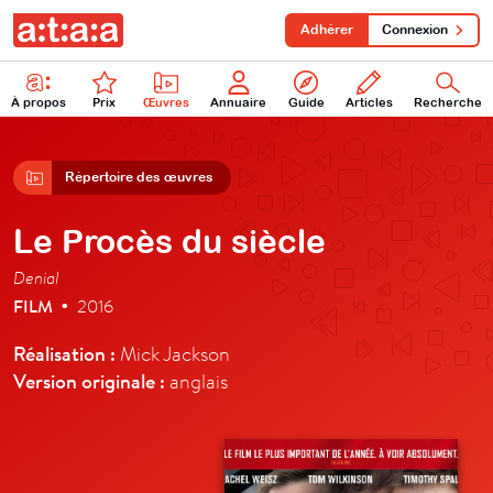
Adhérer
Connexion
À propos
Prix
Œuvres
Annuaire
Guide
Articles
Recherche
Répertoire des œuvres
Le Procès du siècle
Denial
FILM
2016
•
Réalisation :
Mick Jackson
Version originale :
anglais