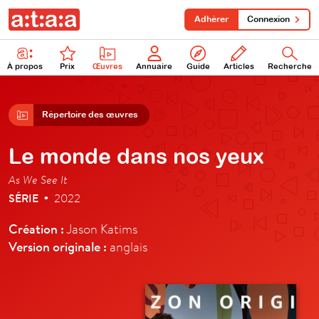
Adhérer
Connexion
À propos
Prix
Œuvres
Annuaire
Guide
Articles
Recherche
Répertoire des œuvres
Le monde dans nos yeux
As We See It
SÉRIE
2022
•
Création :
Jason Katims
Version originale :
anglais