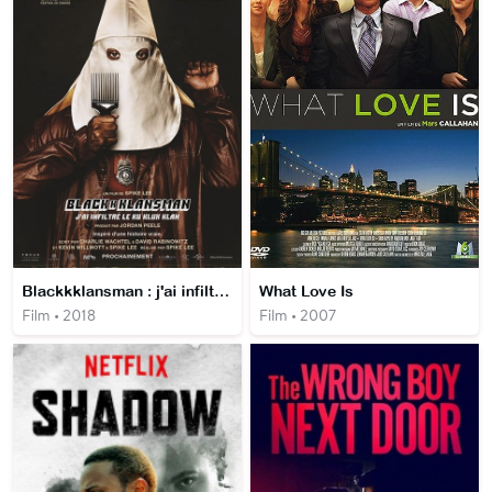
Blackkklansman : j'ai infiltré le Ku Klux Klan
What Love Is
Film • 2018
Film • 2007