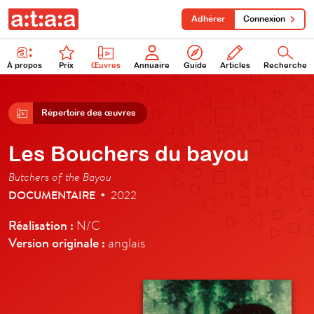
Adhérer
Connexion
À propos
Prix
Œuvres
Annuaire
Guide
Articles
Recherche
Répertoire des œuvres
Les Bouchers du bayou
Butchers of the Bayou
DOCUMENTAIRE
2022
•
Réalisation :
N/C
Version originale :
anglais