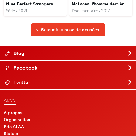
Nine Perfect Strangers
McLaren, l'homme derrière la légende
Série • 2021
Documentaire • 2017
Retour à la base de données
Blog
Facebook
Twitter
ATAA
À propos
Organisation
Prix ATAA
Statuts