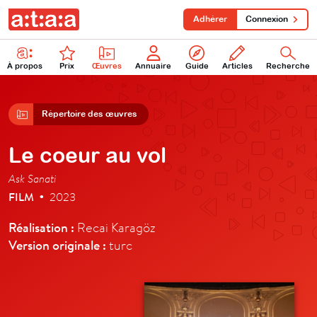
Adhérer
Connexion
À propos
Prix
Œuvres
Annuaire
Guide
Articles
Recherche
Répertoire des œuvres
Le coeur au vol
Ask Sanati
FILM
2023
•
Réalisation :
Recai Karagöz
Version originale :
turc