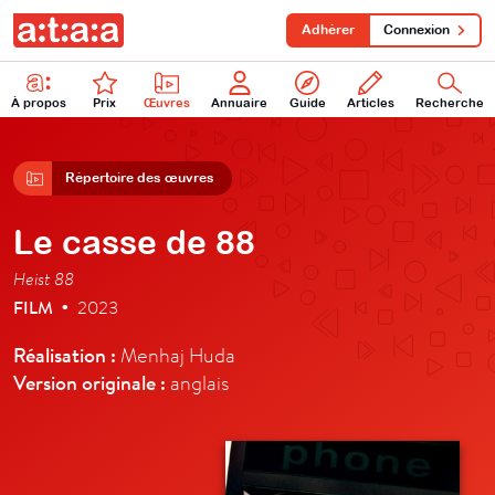
Adhérer
Connexion
À propos
Prix
Œuvres
Annuaire
Guide
Articles
Recherche
Répertoire des œuvres
Le casse de 88
Heist 88
FILM
2023
•
Réalisation :
Menhaj Huda
Version originale :
anglais