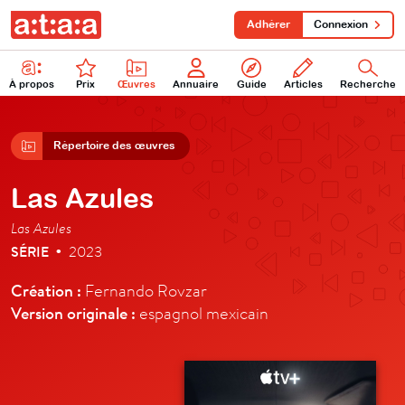
Adhérer
Connexion
À propos
Prix
Œuvres
Annuaire
Guide
Articles
Recherche
Répertoire des œuvres
Las Azules
Las Azules
SÉRIE
2023
•
Création :
Fernando Rovzar
Version originale :
espagnol mexicain