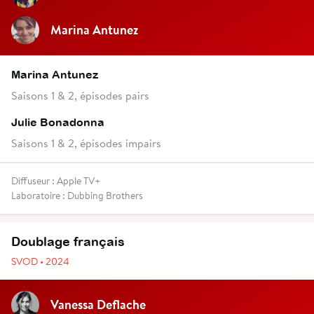
Marina Antunez
Marina Antunez
Saisons 1 & 2, épisodes pairs
Julie Bonadonna
Saisons 1 & 2, épisodes impairs
Diffuseur : Apple TV+
Laboratoire : Dubbing Brothers
Doublage français
SVOD • 2024
Vanessa Deflache