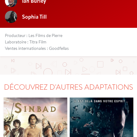
Ian Burley
Sophia Till
Producteur : Les Films de Pierre
Laboratoire : Titra Film
Ventes internationales : Goodfellas
DÉCOUVREZ D'AUTRES ADAPTATIONS