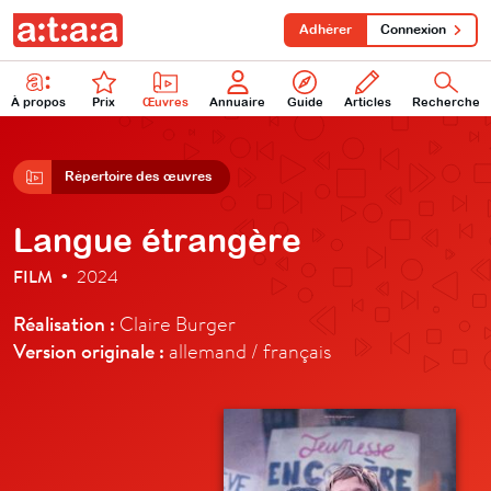
Adhérer
Connexion
À propos
Prix
Œuvres
Annuaire
Guide
Articles
Recherche
Répertoire des œuvres
Langue étrangère
FILM
2024
•
Réalisation :
Claire Burger
Version originale :
allemand / français