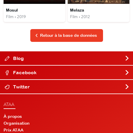
Mosul
Melaza
Film • 2019
Film • 2012
Retour à la base de données
Blog
Facebook
Twitter
ATAA
À propos
Organisation
Prix ATAA