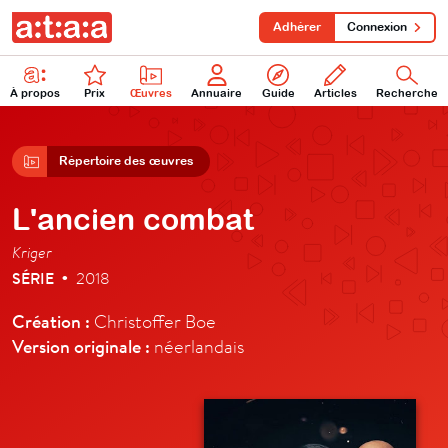
Adhérer
Connexion
À propos
Prix
Œuvres
Annuaire
Guide
Articles
Recherche
Répertoire des œuvres
L'ancien combat
Kriger
SÉRIE
2018
•
Création :
Christoffer Boe
Version originale :
néerlandais