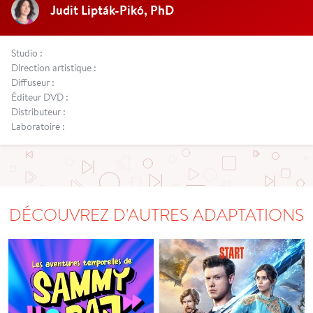
Judit Lipták-Pikó, PhD
Studio :
Direction artistique :
Diffuseur :
Éditeur DVD :
Distributeur :
Laboratoire :
DÉCOUVREZ D'AUTRES ADAPTATIONS