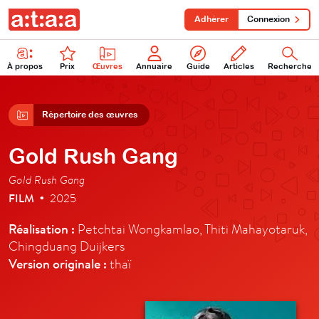
Adhérer
Connexion
À propos
Prix
Œuvres
Annuaire
Guide
Articles
Recherche
Répertoire des œuvres
Gold Rush Gang
Gold Rush Gang
FILM
2025
•
Réalisation :
Petchtai Wongkamlao, Thiti Mahayotaruk,
Chingduang Duijkers
Version originale :
thaï