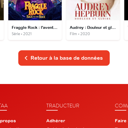
Fraggle Rock : l'aventure continue
Audrey : Douleur et gloire
Série • 2021
Film • 2020
Retour à la base de données
TAA
TRADUCTEUR
COMM
 propos
Adhérer
Faire