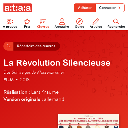
Adhérer
Connexion
À propos
Prix
Œuvres
Annuaire
Guide
Articles
Recherche
Répertoire des œuvres
La Révolution Silencieuse
Das Schweigende Klassenzimmer
FILM
2018
•
Réalisation :
Lars Kraume
Version originale :
allemand