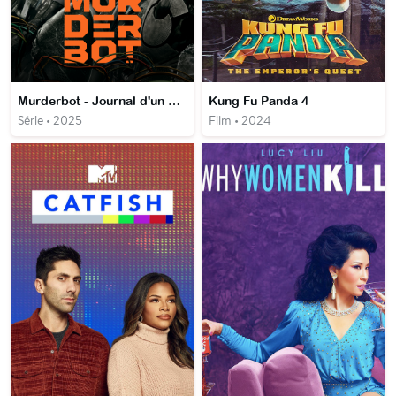
Murderbot - Journal d'un AssaSynth
Kung Fu Panda 4
Série • 2025
Film • 2024