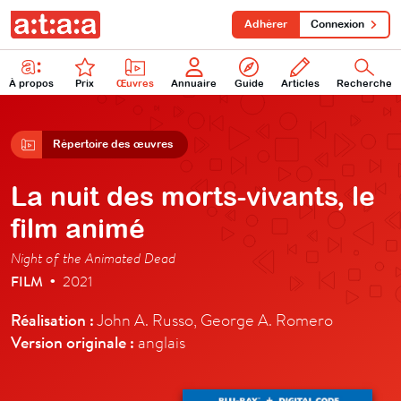
Adhérer
Connexion
À propos
Prix
Œuvres
Annuaire
Guide
Articles
Recherche
Répertoire des œuvres
La nuit des morts-vivants, le
film animé
Night of the Animated Dead
FILM
2021
•
Réalisation :
John A. Russo, George A. Romero
Version originale :
anglais