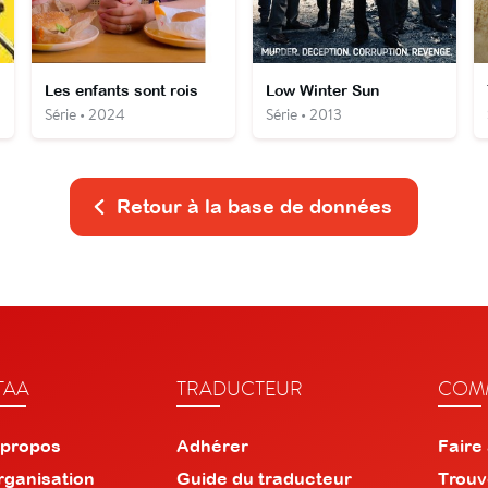
Les enfants sont rois
Low Winter Sun
Série • 2024
Série • 2013
Retour à la base de données
TAA
TRADUCTEUR
COMM
 propos
Adhérer
Faire
rganisation
Guide du traducteur
Trouv