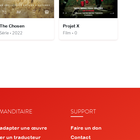
The Chosen
Projet X
Série • 2022
Film • 0
ANDITAIRE
SUPPORT
 adapter une œuvre
Faire un don
er un traducteur
Contact