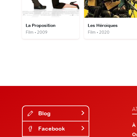
La Proposition
Les Héroïques
Film • 2009
Film • 2020
A
Blog
À
Facebook
O