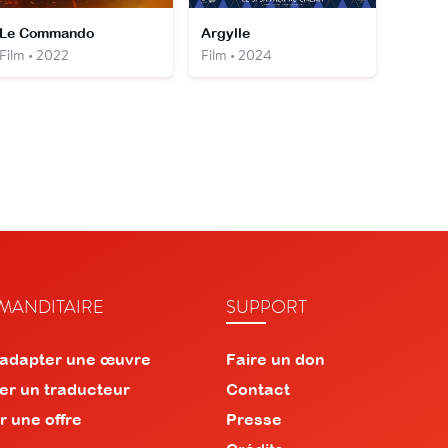
Le Commando
Argylle
Film • 2022
Film • 2024
ANDITAIRE
SUPPORT
 adapter une œuvre
Faire un don
er un traducteur
Contact
r une offre
Presse