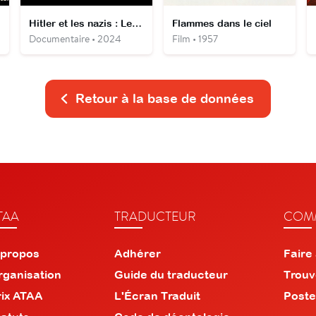
Hitler et les nazis : Le procès du mal
Flammes dans le ciel
Documentaire • 2024
Film • 1957
Retour à la base de données
TAA
TRADUCTEUR
COMM
 propos
Adhérer
Faire
rganisation
Guide du traducteur
Trouv
rix ATAA
L'Écran Traduit
Poste